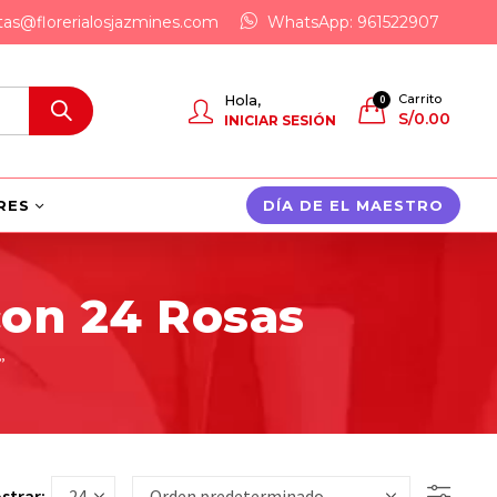
tas@florerialosjazmines.com
WhatsApp: 961522907
Carrito
Hola,
0
S/
0.00
INICIAR SESIÓN
RES
DÍA DE EL MAESTRO
con 24 Rosas
”
strar: