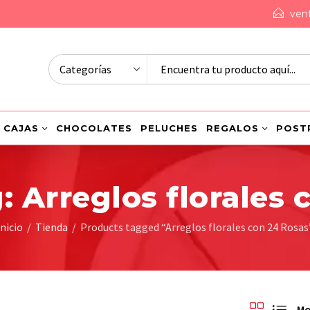
ven
CAJAS
CHOCOLATES
PELUCHES
REGALOS
POST
: Arreglos florales 
Inicio
Tienda
Products tagged “Arreglos florales con 24 Rosas
Mo