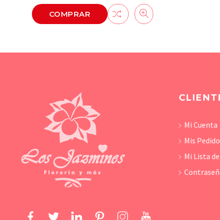
COMPRAR
CLIENT
Mi Cuenta
Mis Pedid
Mi Lista d
Contraseñ