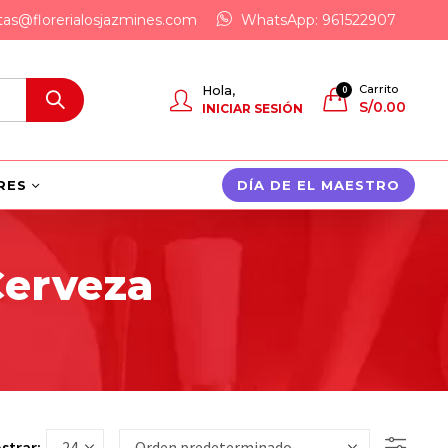
tas@florerialosjazmines.com
WhatsApp: 961522907
Carrito
Hola,
0
S/
0.00
INICIAR SESIÓN
RES
DÍA DE EL MAESTRO
Cerveza
strar: