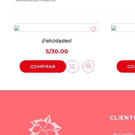
¡Felicidades!
S/
30.00
COMPRAR
CO
CLIENT
Mi Cuenta