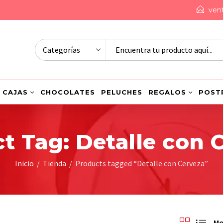
ven
CAJAS
CHOCOLATES
PELUCHES
REGALOS
POST
t Tag: Detalle con 
Inicio
Tienda
Products tagged “Detalle con Cerveza”
Mo