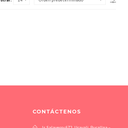
CONTÁCTENOS
Jr. Salaverry 672, Ucayali, Pucallpa –