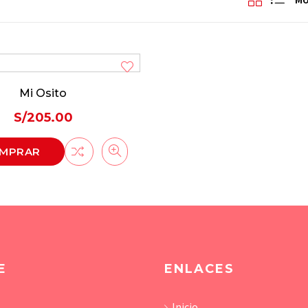
Mi Osito
S/
205.00
MPRAR
E
ENLACES
Inicio