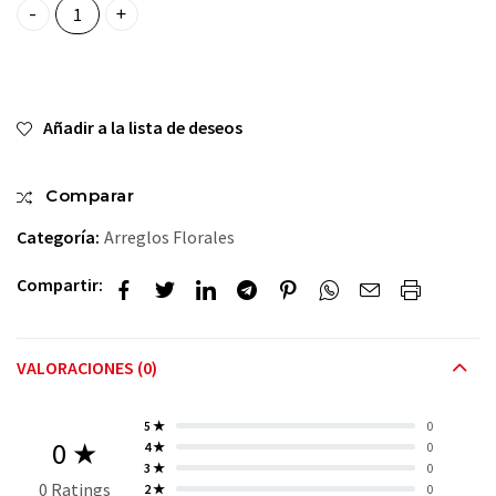
💞Jarron De Tulipancitos💕 quantity
Añadir a la lista de deseos
Comparar
Categoría:
Arreglos Florales
Compartir:
VALORACIONES (0)
5 ★
0
0 ★
4 ★
0
3 ★
0
0 Ratings
2 ★
0