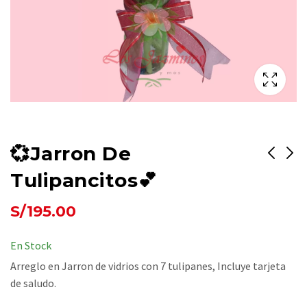
💞Jarron De
Tulipancitos💕
😍🤗Feliz Dia Mi
💫💌Hermosos
S/
195.00
Mamita😘😋
Tulipanes💓💝
S/
230.00
S/
265.00
En Stock
Arreglo en Jarron de vidrios con 7 tulipanes, Incluye tarjeta
de saludo.