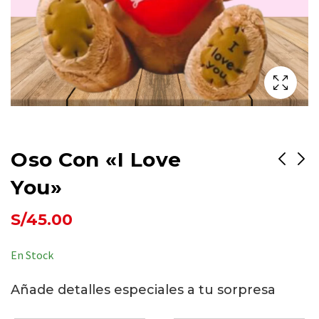
Oso Con «I Love
You»
Osita con vestido
💜¡Rosado!💜
S/
45.00
rojo
S/
150.00
S/
45.00
En Stock
Añade detalles especiales a tu sorpresa