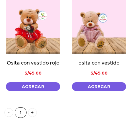
n vestido rojo
osita con vestido
S/
45.00
S/
45.00
GREGAR
AGREGAR
A
Oso Con "I Love You" quantity