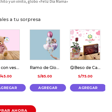
hito y un vinito, globo «Feliz Dia Mama»
ales a tu sorpresa
osita con vestido
Ramo de Globos Metalicos
😋Beso de Cacao🍫
/
45.00
S/
85.00
S/
75.00
AGREGAR
AGREGAR
AGREGAR
RAR AHORA