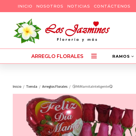
INICIO
NOSOTROS
NOTICIAS
CONTÁCTENOS
ARREGLO FLORALES
RAMOS
Inicio
Tienda
Arreglos Florales
😘MiMamitaInteligente😋