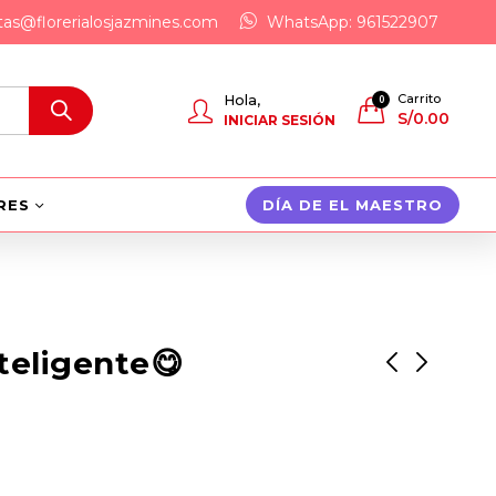
tas@florerialosjazmines.com
WhatsApp: 961522907
Carrito
Hola,
0
S/
0.00
INICIAR SESIÓN
RES
DÍA DE EL MAESTRO
teligente😋
🤩FelizDiaMama🥳
✨💖Feliz Dia🤪😋
S/
45.00
S/
185.00