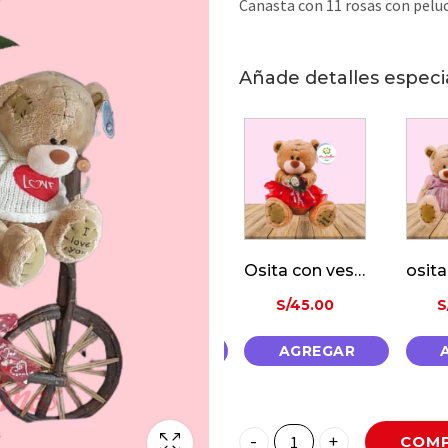
Canasta con 11 rosas con peluc
Añade detalles especi
Botella Riccadona Ruby
Oso Con «I Love You»
Osita con vestido rojo
00
S/
45.00
S/
45.00
S
GAR
AGREGAR
AGREGAR
COMP