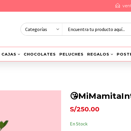
ven
CAJAS
CHOCOLATES
PELUCHES
REGALOS
POST
😘MiMamitaIn
S/
250.00
En Stock