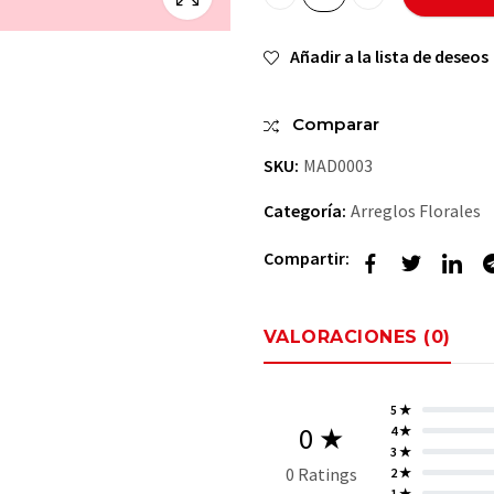
😘MiMamitaInteligente😋 qua
Añadir a la lista de deseos
Comparar
SKU:
MAD0003
Categoría:
Arreglos Florales
Compartir:
VALORACIONES (0)
5 ★
0 ★
4 ★
3 ★
0 Ratings
2 ★
1 ★