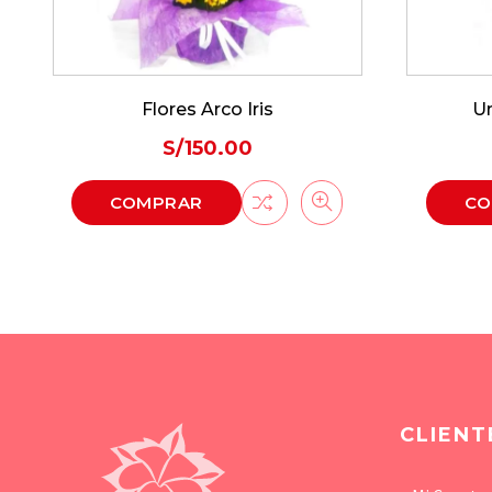
Flores Arco Iris
Un
S/
150.00
COMPRAR
CO
CLIENT