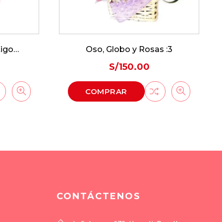
tigo…
Oso, Globo y Rosas :3
S/
150.00
COMPRAR
CONTÁCTENOS