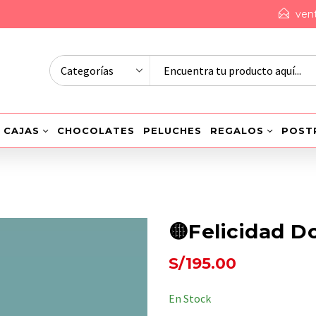
ven
CAJAS
CHOCOLATES
PELUCHES
REGALOS
POST
🟡Felicidad D
S/
195.00
En Stock