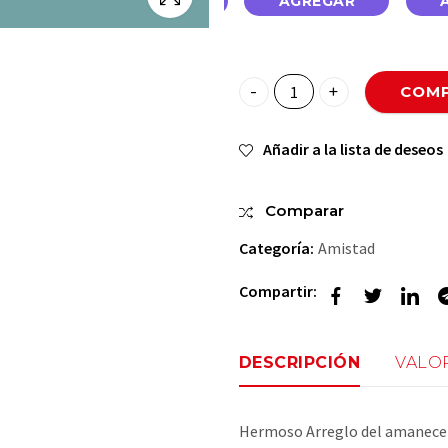
GAR
AGREGAR
AGREGAR
COMP
🟡Felicidad Dorada💛 quantit
Añadir a la lista de deseos
Comparar
Categoría:
Amistad
Compartir:
DESCRIPCIÓN
VALOR
Hermoso Arreglo del amanecer c