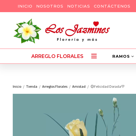
INICIO
NOSOTROS
NOTICIAS
CONTÁCTENOS
ARREGLO FLORALES
RAMOS
Inicio
Tienda
Arreglos Florales
Amistad
🟡Felicidad Dorada💛