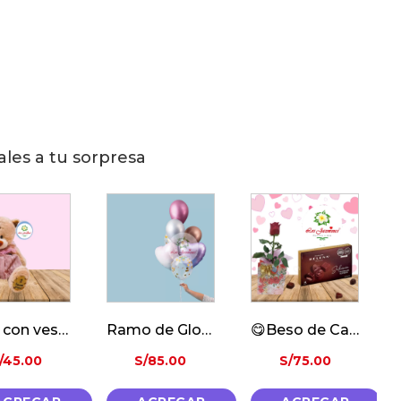
ales a tu sorpresa
osita con vestido
Ramo de Globos Metalicos
😋Beso de Cacao🍫
/
45.00
S/
85.00
S/
75.00