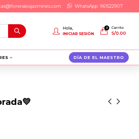
tas@florerialosjazmines.com
WhatsApp: 961522907
Carrito
Hola,
0
S/
0.00
INICIAR SESIÓN
RES
DÍA DE EL MAESTRO
orada💛
6 girasoles mi sol
🌻 Mi Sol Girasol🌻
S/
280.00
S/
50.00