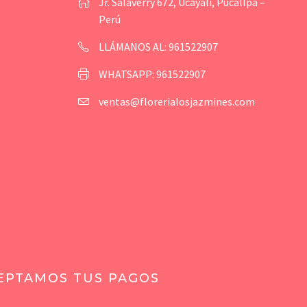
Jr. Salaverry 672, Ucayali, Pucallpa –
Perú
LLÁMANOS AL: 961522907
WHATSAPP: 961522907
ventas@florerialosjazmines.com
EPTAMOS TUS PAGOS