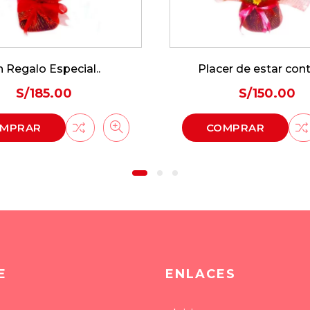
 Regalo Especial..
Placer de estar con
S/
185.00
S/
150.00
MPRAR
COMPRAR
E
ENLACES