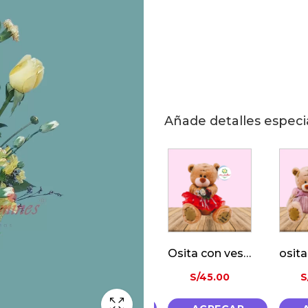
Añade detalles especi
Botella Riccadona Ruby
Oso Con «I Love You»
Osita con vestido rojo
00
S/
45.00
S/
45.00
S