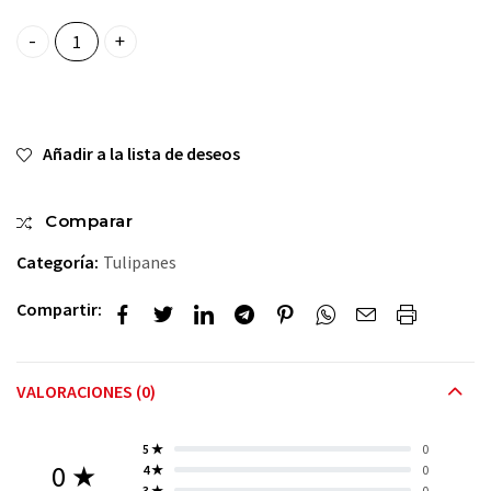
🌷🌺Tulipanes Elegantes🌷🌺 quantity
Añadir a la lista de deseos
Comparar
Categoría:
Tulipanes
Compartir:
VALORACIONES (0)
5 ★
0
0 ★
4 ★
0
3 ★
0