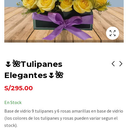
🌷🌺Tulipanes
Elegantes🌷🌺
🧨¡RAMOS Y MAS
🥳Trío de Delicias😋
S/
295.00
RAMOS!🥽
S/
350.00
S/
195.00
En Stock
Base de vidrio 9 tulipanes y 6 rosas amarillas en base de vidrio
(los colores de los tulipanes y rosas pueden variar segun el
stock).