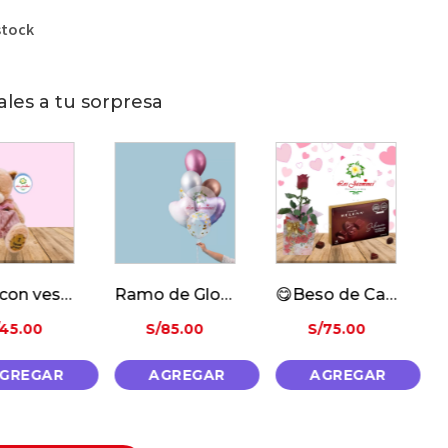
stock
ales a tu sorpresa
Ramo de Globos Metalicos
😋Beso de Cacao🍫
Chocolate la iberica Mixtura
/
85.00
S/
75.00
S/
64.00
AGREGAR
AGREGAR
AGREGAR