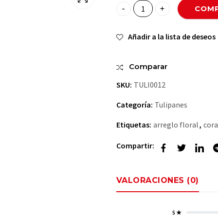
COMP
Osa Cariñosa quantity
Añadir a la lista de deseos
Comparar
SKU:
TULI0012
Categoría:
Tulipanes
Etiquetas:
arreglo floral
,
cora
Compartir:
VALORACIONES (0)
5 ★