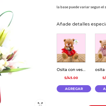
la base puede variar segun el 
Añade detalles especi
Oso Con «I Love You»
Osita con vestido rojo
osita con vestido
00
S/
45.00
S/
45.00
S
EGAR
AGREGAR
AGREGAR