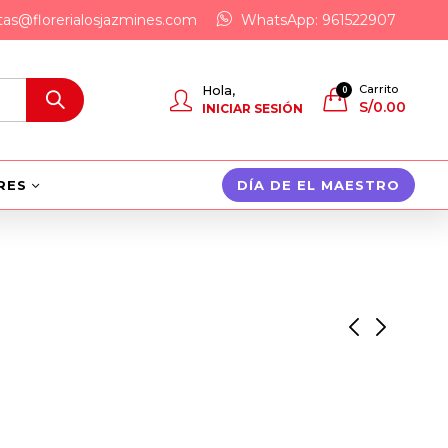
tas@florerialosjazmines.com
WhatsApp: 961522907
Carrito
Hola,
0
S/
0.00
INICIAR SESIÓN
RES
DÍA DE EL MAESTRO
Corazón Enamorado
Osa Feliz
S/
280.00
S/
250.00