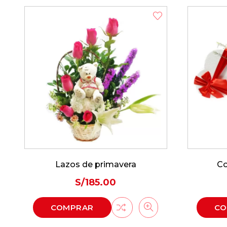
Corazón Enamorado
Ca
S/
280.00
COMPRAR
CO