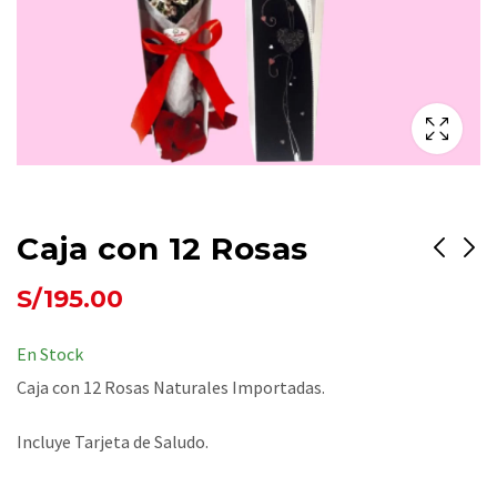
Caja con 12 Rosas
S/
195.00
Eres mi Sol
Torta de Chocolate
S/
250.00
S/
280.00
En Stock
Caja con 12 Rosas Naturales Importadas.
Incluye Tarjeta de Saludo.