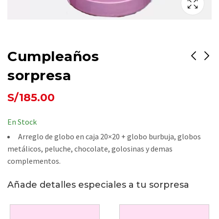
Cumpleaños
sorpresa
Regalo Papá
Universitario De
S/
185.00
Deportes
S/
175.00
S/
175.00
En Stock
Arreglo de globo en caja 20×20 + globo burbuja, globos
metálicos, peluche, chocolate, golosinas y demas
complementos.
Añade detalles especiales a tu sorpresa