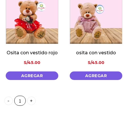
estido rojo
osita con vestido
.00
S/
45.00
S/
85
GAR
AGREGAR
AGRE
Cumpleaños sorpresa quantity