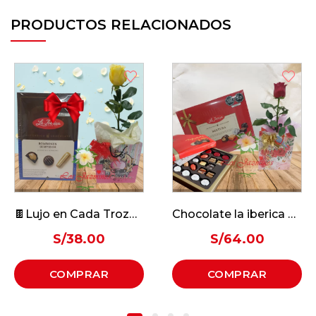
PRODUCTOS RELACIONADOS
🍫Lujo en Cada Trozo🤤
Chocolate la iberica Mixtura
😋Beso de Ca
0
S/
64.00
S/
75.0
R
COMPRAR
COMPRA