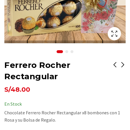
Ferrero Rocher
Rectangular
ERES COMO EL
Uff.. Bonito Detalle
S/
48.00
FUEGO
:3
S/
350.00
S/
160.00
En Stock
Chocolate Ferrero Rocher Rectangular x8 bombones con 1
Rosa y su Bolsa de Regalo.