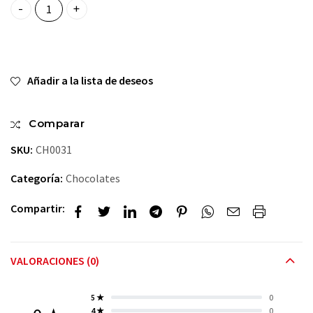
Ferrero Rocher Rectangular quantity
Añadir a la lista de deseos
Comparar
SKU:
CH0031
Categoría:
Chocolates
Compartir:
VALORACIONES (0)
5 ★
0
4 ★
0