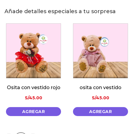
Añade detalles especiales a tu sorpresa
do rojo
osita con vestido
S/
45.00
S/
85.00
R
AGREGAR
AGREGA