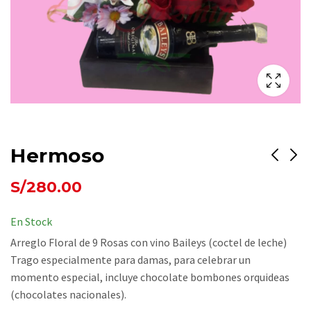
Hermoso
S/
280.00
Feliz Dia🤗
Por tu dia
S/
165.00
S/
295.00
En Stock
Arreglo Floral de 9 Rosas con vino Baileys (coctel de leche)
Trago especialmente para damas, para celebrar un
momento especial, incluye chocolate bombones orquideas
(chocolates nacionales).