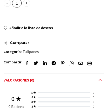
Los noo mi tulipansitos quantity
Añadir a la lista de deseos
Comparar
Categoría:
Tulipanes
Compartir:
VALORACIONES (0)
5 ★
0
0 ★
4 ★
0
3 ★
0
0 Ratings
2 ★
0