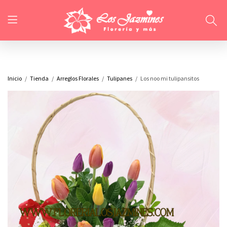
Inicio
Tienda
Arreglos Florales
Tulipanes
Los noo mi tulipansitos