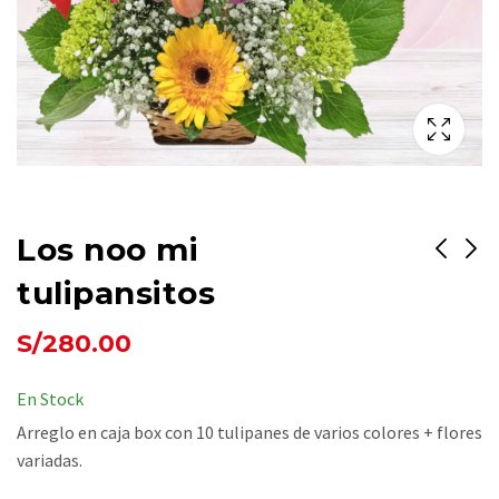
Los noo mi
tulipansitos
Arreglo para Parejas
Y Baila Lento Flor
S/
280.00
Morada...
S/
380.00
S/
450.00
En Stock
Arreglo en caja box con 10 tulipanes de varios colores + flores
variadas.