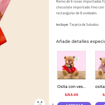
Ramo de 6 rosas importadas fol
chocolate importado fino con
rectangular de 8 unidades
Incluye:
Tarjeta de Saludos
Añade detalles especi
Botella Riccadona Ruby
Oso Con «I Love You»
Osita con vestido rojo
00
S/
45.00
S/
45.00
S