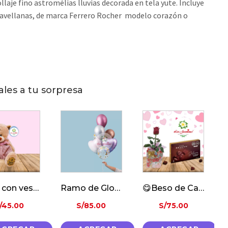
laje fino astromélias lluvias decorada en tela yute. Incluye
 avellanas, de marca Ferrero Rocher modelo corazón o
ales a tu sorpresa
osita con vestido
Ramo de Globos Metalicos
😋Beso de Cacao🍫
/
45.00
S/
85.00
S/
75.00