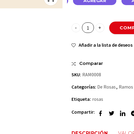
GAR
AGREGAR
AGREGAR
COMP
Mi Bombon quantity
Añadir a la lista de deseos
Comparar
SKU:
RAM0008
Categorías:
De Rosas
,
Ramos
Etiqueta:
rosas
Compartir:
DESCRIPCIÓN
VALOR