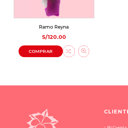
Ramo Reyna
S/
120.00
COMPRAR
CLIENT
Mi Cuenta