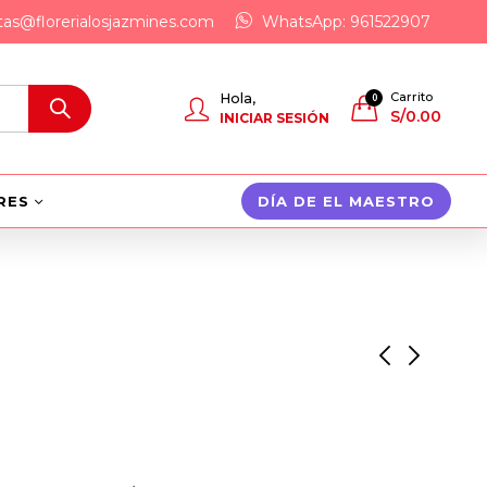
tas@florerialosjazmines.com
WhatsApp: 961522907
Carrito
Hola,
0
S/
0.00
INICIAR SESIÓN
RES
DÍA DE EL MAESTRO
10 Rosas – Reina de
Abrazo de Oso
Corazones
Gigante
S/
195.00
S/
850.00