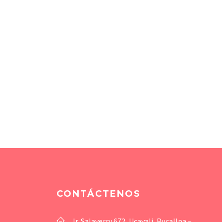
CONTÁCTENOS
Jr. Salaverry 672, Ucayali, Pucallpa –