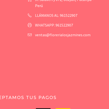
Perú
LLÁMANOS AL: 961522907
WHATSAPP: 961522907
ventas@florerialosjazmines.com
EPTAMOS TUS PAGOS