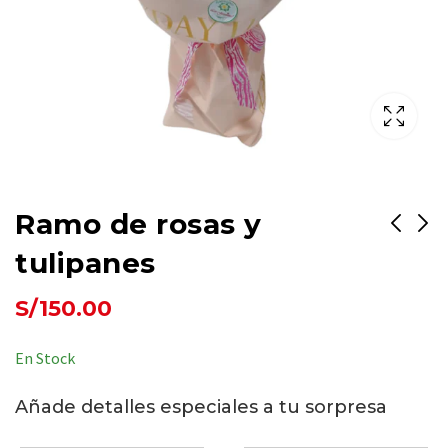
Ramo de rosas y
tulipanes
Ramo de 6 rosas
Ramo de 6 tulipanes
S/
150.00
rosadas
S/
220.00
S/
85.00
En Stock
Añade detalles especiales a tu sorpresa