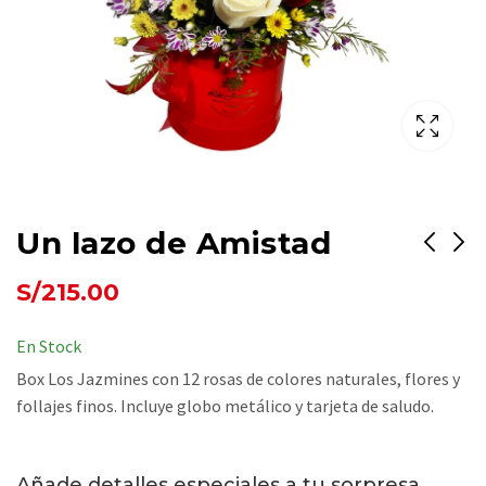
Un lazo de Amistad
S/
215.00
Un brindis por el
Combo Cumpleaños
Amor
S/
340.00
En Stock
S/
440.00
Box Los Jazmines con 12 rosas de colores naturales, flores y
follajes finos. Incluye globo metálico y tarjeta de saludo.
Añade detalles especiales a tu sorpresa