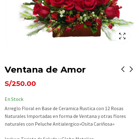
Ventana de Amor
S/
250.00
Taza Buenos Dias
Eres mi media Luna
S/
128.00
S/
250.00
En Stock
Arreglo Floral en Base de Ceramica Rustica con 12 Rosas
Naturales Importadas en forma de Ventana y otras flores
naturales con Peluche Antialergico»Osita Cariñosa»