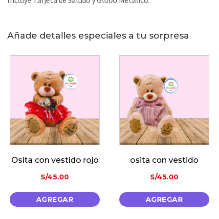
Incluye Tarjeta de Saludo y Globo Metalico.
Añade detalles especiales a tu sorpresa
ta con vestido rojo
osita con vestido
S/
45.00
S/
45.00
AGREGAR
AGREGAR