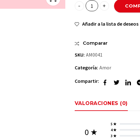
COMP
💝💘Osita Bonita💫💞 quanti
Añadir a la lista de deseos
Comparar
SKU:
AM0041
Categoría:
Amor
Compartir:
VALORACIONES (0)
5 ★
0 ★
4 ★
3 ★