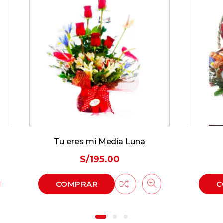
eres mi Media Luna
Canasta Amore
S/
195.00
S/
238.00
MPRAR
COMPRAR