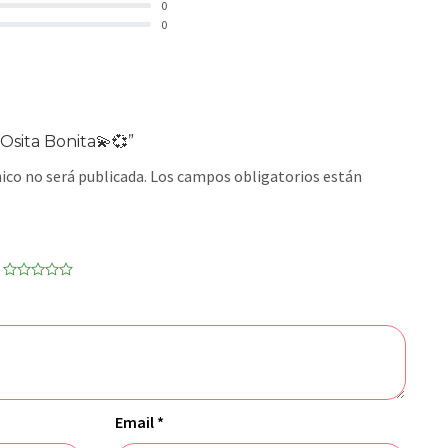
0
0
Osita Bonita💫💞”
ico no será publicada.
Los campos obligatorios están
Email
*