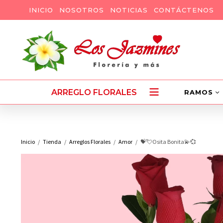
INICIO
NOSOTROS
NOTICIAS
CONTÁCTENOS
ARREGLO FLORALES
RAMOS
Inicio
Tienda
Arreglos Florales
Amor
💝💘Osita Bonita💫💞