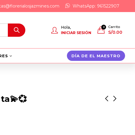
tas@florerialosjazmines.com
WhatsApp: 961522907
Carrito
Hola,
0
S/
0.00
INICIAR SESIÓN
RES
DÍA DE EL MAESTRO
ita💫💞
👀💝Conejito
Mi Corona
Dormilona💞🥳
S/
195.00
S/
220.00