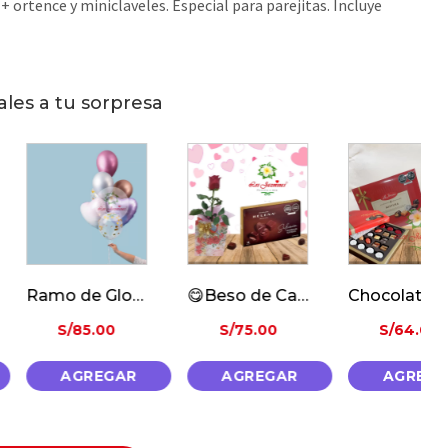
+ ortence y miniclaveles. Especial para parejitas. Incluye
ales a tu sorpresa
Ramo de Globos Metalicos
😋Beso de Cacao🍫
Chocolate la iberica Mixtura
/
85.00
S/
75.00
S/
64.00
AGREGAR
AGREGAR
AGREGAR