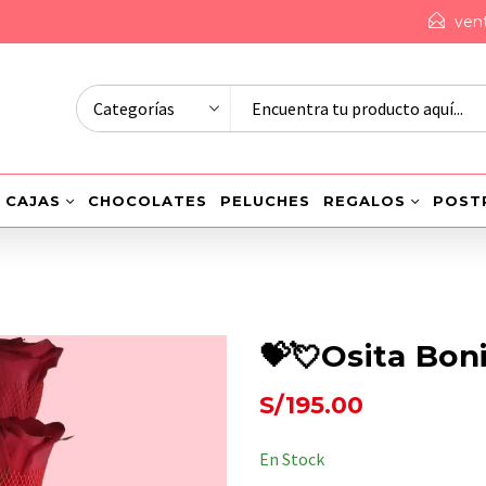
ven
CAJAS
CHOCOLATES
PELUCHES
REGALOS
POST
💝💘Osita Bon
S/
195.00
En Stock