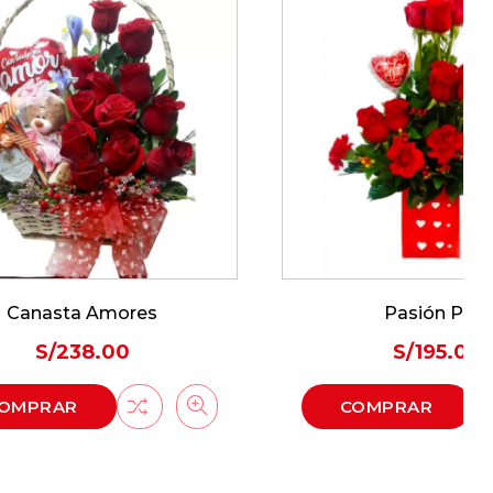
s
Pasión Pura
S/
195.00
COMPRAR