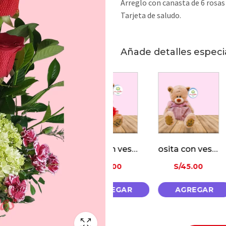
Arreglo con canasta de 6 rosas 
Tarjeta de saludo.
Añade detalles especi
Oso Con «I Love You»
Osita con vestido rojo
osita con vestido
00
S/
45.00
S/
45.00
S
EGAR
AGREGAR
AGREGAR