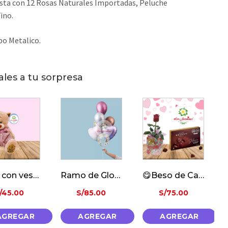
asta con 12 Rosas Naturales Importadas, Peluche
Fino.
bo Metalico.
ales a tu sorpresa
Ramo de Globos Metalicos
😋Beso de Cacao🍫
Chocolate la iberica Mixtura
/
85.00
S/
75.00
S/
64.00
AGREGAR
AGREGAR
AGREGAR