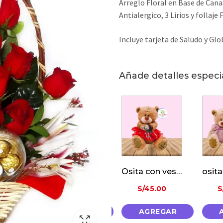
Arreglo Floral en Base de Can
Antialergico, 3 Lirios y follaje 
Incluye tarjeta de Saludo y Glo
Añade detalles especi
Oso Con «I Love You»
Osita con vestido rojo
osita con vestido
00
S/
45.00
S/
45.00
S
EGAR
AGREGAR
AGREGAR