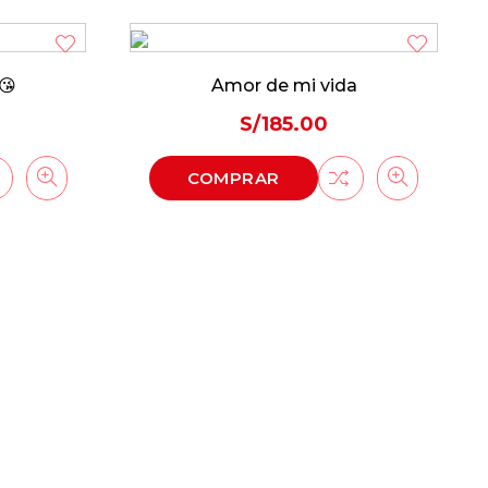
a
Dulzura
S/
120.00
COMPRAR