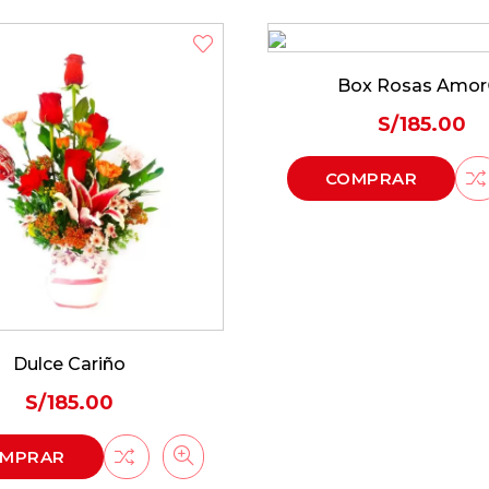
ox Rosas Amor😘
Amor de mi vid
S/
185.00
S/
185.00
MPRAR
COMPRAR