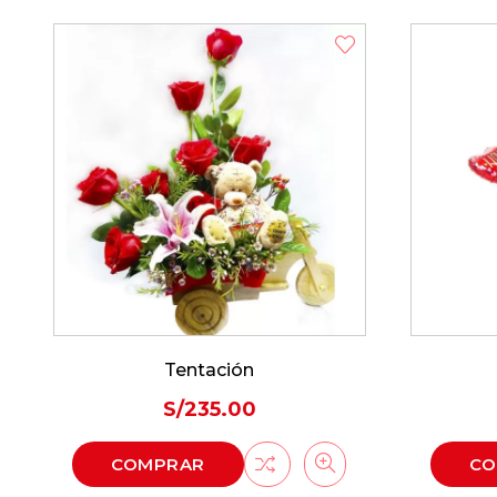
B
CO
Dulce Cariño
S/
185.00
COMPRAR