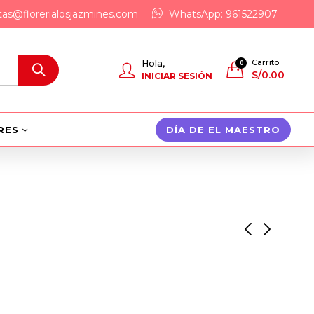
tas@florerialosjazmines.com
WhatsApp: 961522907
Carrito
Hola,
0
S/
0.00
INICIAR SESIÓN
RES
DÍA DE EL MAESTRO
a
A Celebrar este Dia!!
Pastel Rosa
S/
350.00
S/
150.00