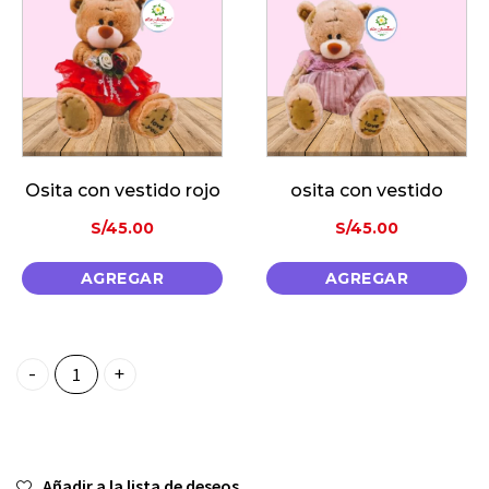
sita con vestido rojo
osita con vestido
S/
45.00
S/
45.00
AGREGAR
AGREGAR
Ramo de 4 rosas quantity
Añadir a la lista de deseos