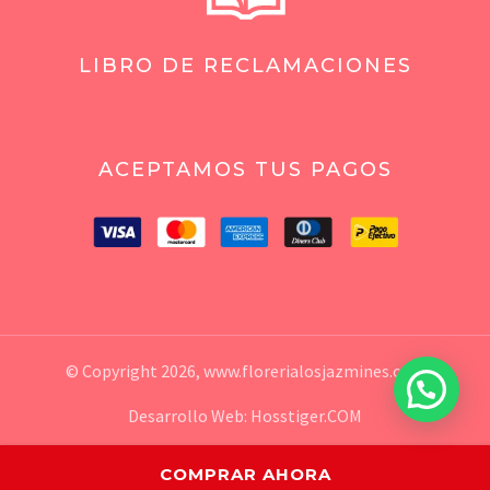
LIBRO DE RECLAMACIONES
ACEPTAMOS TUS PAGOS
© Copyright 2026,
www.florerialosjazmines.com
💬 ¿Necesitas ayuda?
Desarrollo Web:
Hosstiger.COM
COMPRAR AHORA