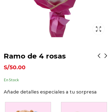
Ramo de 4 rosas
S/
50.00
Mi Princesa
Mi Jardin Bella
Hermosa
S/
165.00
En Stock
S/
180.00
Añade detalles especiales a tu sorpresa