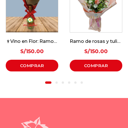
🍷Vino en Flor: Ramos de Rosas🌹
Ramo de rosas y tulipanes
S/
150.00
S/
150.00
COMPRAR
COMPRAR